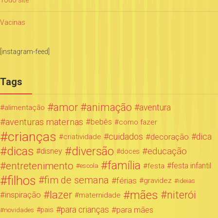
Vacinas
[instagram-feed]
Tags
amor
animação
aventura
alimentação
aventuras maternas
bebês
como fazer
crianças
cuidados
decoração
dica
criatividade
dicas
diversão
educação
disney
doces
família
entretenimento
festa infantil
festa
escola
filhos
fim de semana
férias
gravidez
ideias
mães
lazer
niterói
inspiração
maternidade
para crianças
para mães
novidades
pais