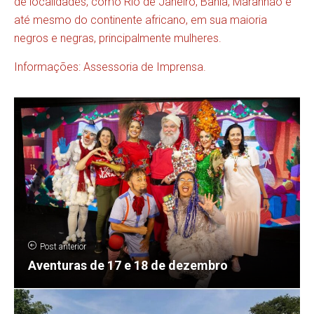
de localidades, como Rio de Janeiro, Bahia, Maranhão e
até mesmo do continente africano, em sua maioria
negros e negras, principalmente mulheres.
Informações: Assessoria de Imprensa.
Post anterior
Aventuras de 17 e 18 de dezembro