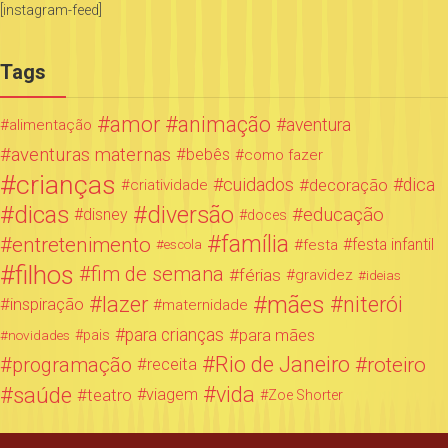
[instagram-feed]
Tags
amor
animação
aventura
alimentação
aventuras maternas
bebês
como fazer
crianças
cuidados
decoração
dica
criatividade
dicas
diversão
educação
disney
doces
família
entretenimento
festa infantil
festa
escola
filhos
fim de semana
férias
gravidez
ideias
mães
lazer
niterói
inspiração
maternidade
para crianças
para mães
novidades
pais
Rio de Janeiro
programação
roteiro
receita
saúde
vida
teatro
viagem
Zoe Shorter