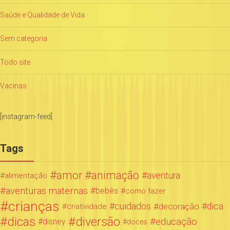
Saúde e Qualidade de Vida
Sem categoria
Todo site
Vacinas
[instagram-feed]
Tags
amor
animação
aventura
alimentação
aventuras maternas
bebês
como fazer
crianças
cuidados
decoração
dica
criatividade
dicas
diversão
educação
disney
doces