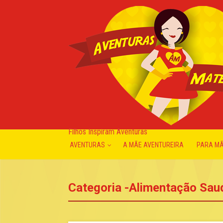
Filhos Inspiram Aventuras
AVENTURAS
A MÃE AVENTUREIRA
PARA M
Categoria -Alimentação Sau