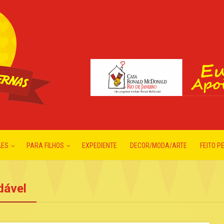
ÃES
PARA FILHOS
EXPEDIENTE
DECOR/MODA/ARTE
FEITO P
dável