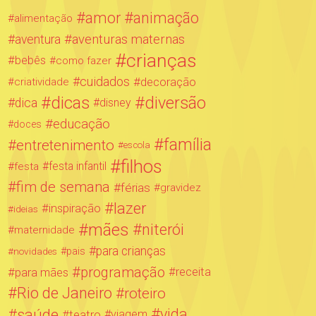
amor
animação
alimentação
aventuras maternas
aventura
crianças
bebês
como fazer
cuidados
decoração
criatividade
dicas
diversão
dica
disney
educação
doces
família
entretenimento
escola
filhos
festa infantil
festa
fim de semana
férias
gravidez
lazer
inspiração
ideias
mães
niterói
maternidade
para crianças
novidades
pais
programação
para mães
receita
Rio de Janeiro
roteiro
saúde
vida
teatro
viagem