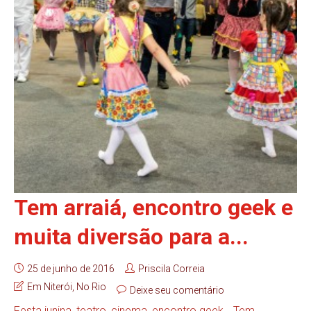
Tem arraiá, encontro geek e
muita diversão para a...
25 de junho de 2016
Priscila Correia
Em Niterói
,
No Rio
Deixe seu comentário
Festa junina, teatro, cinema, encontro geek… Tem