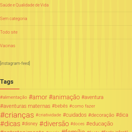
Saúde e Qualidade de Vida
Sem categoria
Todo site
Vacinas
[instagram-feed]
Tags
amor
animação
aventura
alimentação
aventuras maternas
bebês
como fazer
crianças
cuidados
decoração
dica
criatividade
dicas
diversão
educação
disney
doces