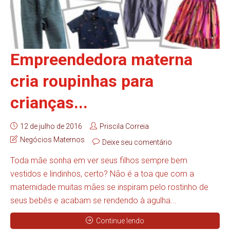
Empreendedora materna
cria roupinhas para
crianças...
12 de julho de 2016
Priscila Correia
Negócios Maternos
Deixe seu comentário
Toda mãe sonha em ver seus filhos sempre bem
vestidos e lindinhos, certo? Não é a toa que com a
maternidade muitas mães se inspiram pelo rostinho de
seus bebês e acabam se rendendo à agulha...
Continue lendo