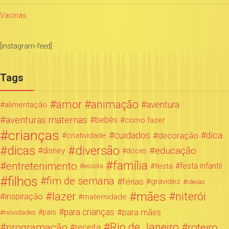
Vacinas
[instagram-feed]
Tags
amor
animação
aventura
alimentação
aventuras maternas
bebês
como fazer
crianças
cuidados
decoração
dica
criatividade
dicas
diversão
educação
disney
doces
família
entretenimento
festa infantil
festa
escola
filhos
fim de semana
férias
gravidez
ideias
mães
lazer
niterói
inspiração
maternidade
para crianças
para mães
novidades
pais
Rio de Janeiro
programação
roteiro
receita