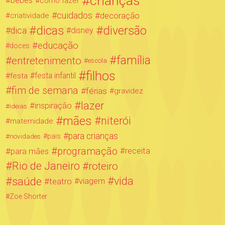
crianças
bebês
como fazer
cuidados
decoração
criatividade
dicas
diversão
dica
disney
educação
doces
família
entretenimento
escola
filhos
festa infantil
festa
fim de semana
férias
gravidez
lazer
inspiração
ideias
mães
niterói
maternidade
para crianças
novidades
pais
programação
para mães
receita
Rio de Janeiro
roteiro
saúde
vida
teatro
viagem
Zoe Shorter