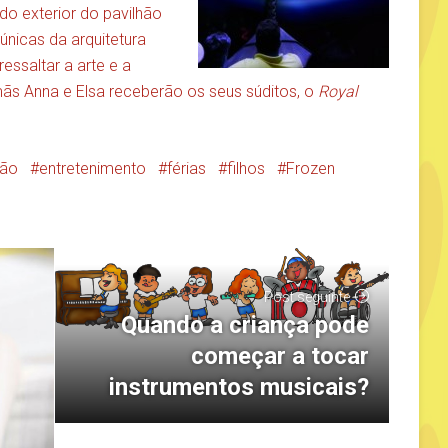
o exterior do pavilhão
únicas da arquitetura
essaltar a arte e a
rmãs Anna e Elsa receberão os seus súditos, o
Royal
são
entretenimento
férias
filhos
Frozen
Post seguinte
Quando a criança pode
começar a tocar
instrumentos musicais?