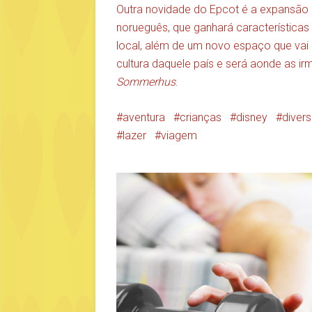
Outra novidade do Epcot é a expansão d
norueguês, que ganhará características 
local, além de um novo espaço que vai r
cultura daquele país e será aonde as i
Sommerhus
.
aventura
crianças
disney
diver
lazer
viagem