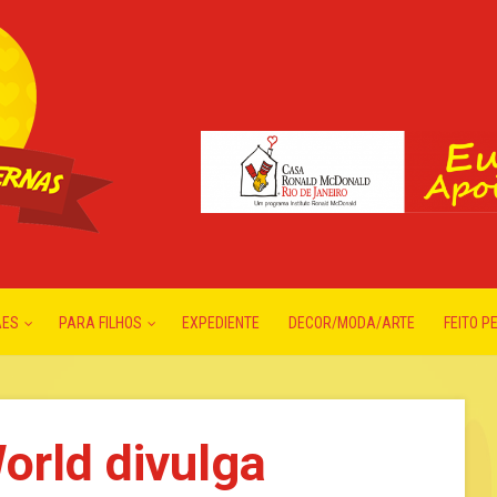
ÃES
PARA FILHOS
EXPEDIENTE
DECOR/MODA/ARTE
FEITO P
orld divulga