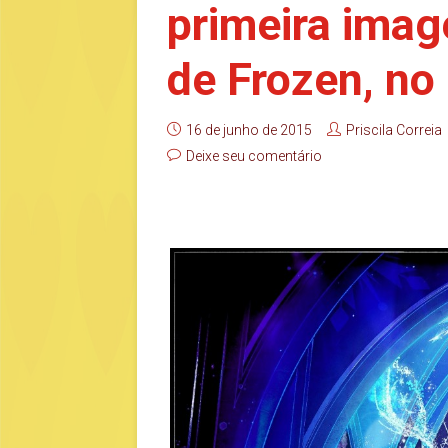
primeira imag
de Frozen, no
16 de junho de 2015
Priscila Correia
Deixe seu comentário