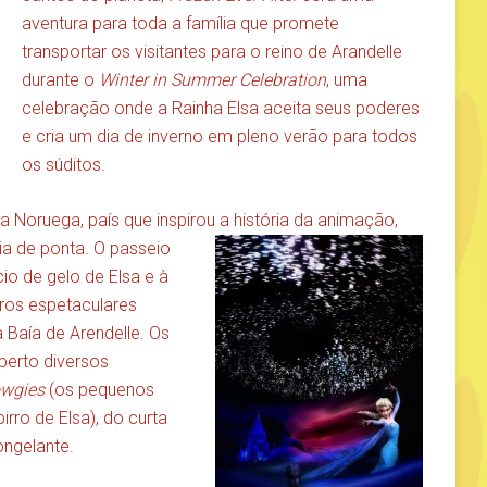
aventura para toda a família que promete
transportar os visitantes para o reino de Arandelle
durante o
Winter in Summer Celebration
, uma
celebração onde a Rainha Elsa aceita seus poderes
e cria um dia de inverno em pleno verão para todos
os súditos.
a Noruega, país que inspirou a
história da animação,
a de ponta. O passeio
cio de gelo de Elsa e à
ros espetaculares
a Baía de Arendelle. Os
perto diversos
wgies
(os pequenos
rro de Elsa), do curta
ngelante.