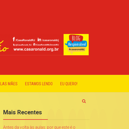
ELAS MÃES
ESTAMOS LENDO
EU QUERO!
Mais Recentes
Antes da volta às aulas: por que este é o