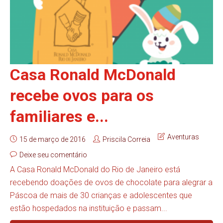
Casa Ronald McDonald
recebe ovos para os
familiares e...
Aventuras
15 de março de 2016
Priscila Correia
Deixe seu comentário
A Casa Ronald McDonald do Rio de Janeiro está
recebendo doações de ovos de chocolate para alegrar a
Páscoa de mais de 30 crianças e adolescentes que
estão hospedados na instituição e passam...