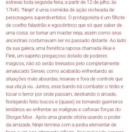
estreias toda segunda-feira, a partir de 12 de julho, às
17h45. “Ninjin” é uma comédia de ação recheada de
personagens superdivertidos. O protagonista é um filhote
de coelho falastrão e egocêntrico que só quer saber de
uma coisa: se tornar um master ninja, assim como seus
ancestrais costumavam ser no passado distante. Ao lado
da sua galera, uma frenética raposa chamada Akai e
Flink, um sapinho preguiçoso dotado de poderes
mágicos, não só serão treinados pelo completamente
amalucado Sensei, como acabarão enfrentando as
situações mais absurdas, insanas e fora de controle que
sua vila já viu. Juntos, esse bando irá combater o tédio e
tocar o terror por onde passam, destruindo o árcade,
festejando feito loucos e (quase) se tornando guerreiros
lendários ao enfrentar as malignas e cafonas forças do
Shogun Moe . Após uma grande vitória usando o poder
da amizade, Ninjin termina com a pedra elementar de