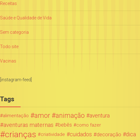
Receitas
Saúde e Qualidade de Vida
Sem categoria
Todo site
Vacinas
[instagram-feed]
Tags
amor
animação
aventura
alimentação
aventuras maternas
bebês
como fazer
crianças
cuidados
decoração
dica
criatividade