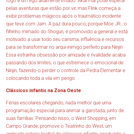
fogo e um ego altamente inflado. Akai mal pode esperar
pelas aventuras que estão por vir, mas Flink começa a
exibir problemas mágicos após o traumático incidente
que teve com Jam. A paz dura pouco, porque Moe JR., o
filhinho mimado do Shogun, é promovido a general e está
motivado a usar todo seu carisma, influência e recursos
para se transformar no arqui-inimigo perfeito para Ninjin.
Essa estranha obsessão por amizade e rivalidade acaba
passando dos limites, o que estremece o emocional de
Ninjin, fazendo-o perder o controle da Pedra Elementar e
colocando toda a vila em perigo.
Clássicos infantis na Zona Oeste
Férias escolares chegando, nada melhor que uma
programação especial para animar a garotada, junto de
suas famílias. Pensando nisso, o West Shopping, em
Campo Grande, promove o Teatrinho do West, um
animado roteiro teatral de clássicos infantis, produzido e