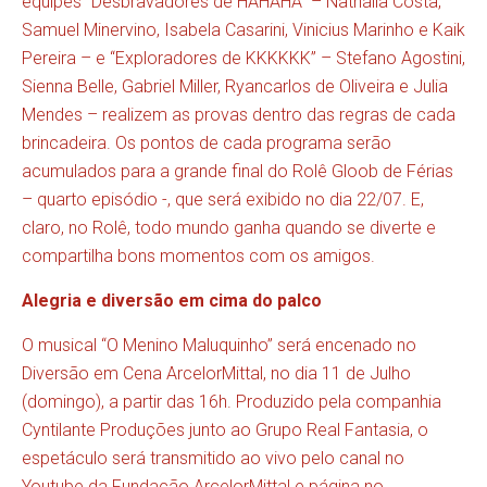
equipes “Desbravadores de HAHAHA” – Nathália Costa,
Samuel Minervino, Isabela Casarini, Vinicius Marinho e Kaik
Pereira – e “Exploradores de KKKKKK” – Stefano Agostini,
Sienna Belle, Gabriel Miller, Ryancarlos de Oliveira e Julia
Mendes – realizem as provas dentro das regras de cada
brincadeira. Os pontos de cada programa serão
acumulados para a grande final do Rolê Gloob de Férias
– quarto episódio -, que será exibido no dia 22/07. E,
claro, no Rolê, todo mundo ganha quando se diverte e
compartilha bons momentos com os amigos.
Alegria e diversão em cima do palco
O musical “O Menino Maluquinho” será encenado no
Diversão em Cena ArcelorMittal, no dia 11 de Julho
(domingo), a partir das 16h. Produzido pela companhia
Cyntilante Produções junto ao Grupo Real Fantasia, o
espetáculo será transmitido ao vivo pelo canal no
Youtube da Fundação ArcelorMittal e página no