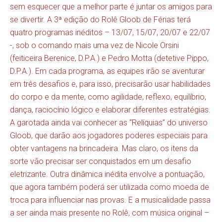
sem esquecer que a melhor parte é juntar os amigos para
se divertir. A 3ª edição do Rolê Gloob de Férias terá
quatro programas inéditos – 13/07, 15/07, 20/07 e 22/07
-, sob o comando mais uma vez de Nicole Orsini
(feiticeira Berenice, D.P.A.) e Pedro Motta (detetive Pippo,
D.P.A.). Em cada programa, as equipes irão se aventurar
em três desafios e, para isso, precisarão usar habilidades
do corpo e da mente, como agilidade, reflexo, equilíbrio,
dança, raciocínio lógico e elaborar diferentes estratégias.
A garotada ainda vai conhecer as “Relíquias” do universo
Gloob, que darão aos jogadores poderes especiais para
obter vantagens na brincadeira. Mas claro, os itens da
sorte vão precisar ser conquistados em um desafio
eletrizante. Outra dinâmica inédita envolve a pontuação,
que agora também poderá ser utilizada como moeda de
troca para influenciar nas provas. E a musicalidade passa
a ser ainda mais presente no Rolê, com música original –