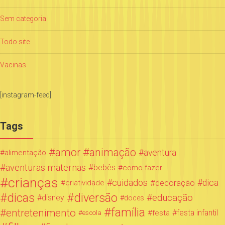
Sem categoria
Todo site
Vacinas
[instagram-feed]
Tags
amor
animação
aventura
alimentação
aventuras maternas
bebês
como fazer
crianças
cuidados
decoração
dica
criatividade
dicas
diversão
educação
disney
doces
família
entretenimento
festa infantil
festa
escola